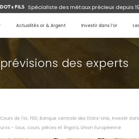
Spécialiste des métaux précieux depuis 1
r
Actualités or & Argent
Investir dans l’or
Le
s prévisions des experts
Cours de l'or
,
FED, Banque centrale des Etats-Unis
,
Investir dans
 euros - taux, cours, pièces et lingots
,
Union Européenne