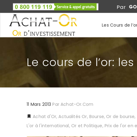
Par
Les Cours de l’o
Le cours de l’or: le
11 Mars 2013
Par
Achat-Or.com
Achat d'Or
,
Actualités Or
,
Bourse, Or de bourse
,
L'or à l'international
,
Or et Politique
,
Prix de l'or en