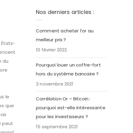
Nos derniers articles :
Comment acheter l’or au
meilleur prix ?
 États-
10 février 2022
mencent
e du
Pourquoi louer un coffre-fort
core
hors du système bancaire ?
3 novembre 2021
us le
Corrélation Or – Bitcoin :
ces que
pourquoi est-elle intéressante
pas
pour les investisseurs ?
e peut
15 septembre 2021
 grand