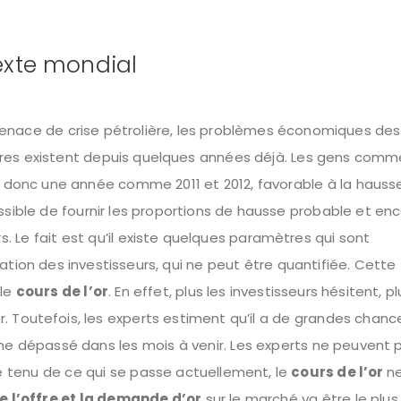
texte mondial
enace de crise pétrolière, les problèmes économiques des
 guerres existent depuis quelques années déjà. Les gens com
a donc une année comme 2011 et 2012, favorable à la hauss
ssible de fournir les proportions de hausse probable et en
 Le fait est qu’il existe quelques paramètres qui sont
tation des investisseurs, qui ne peut être quantifiée. Cette
 le
cours de l’or
. En effet, plus les investisseurs hésitent, pl
. Toutefois, les experts estiment qu’il a de grandes chan
me dépassé dans les mois à venir. Les experts ne peuvent 
 tenu de ce qui se passe actuellement, le
cours de l’or
n
e l’offre et la demande d’or
sur le marché va être le plus