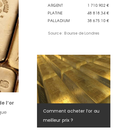
Source : Bourse de Londres
e l’or
Comment acheter l’or au
que
meilleur prix ?