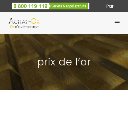
Par
Spécialiste des métaux précieux depuis 1933
prix de l’or
OÙ ACHETER DE L’OR : LES ANNONCES ENTRE
PARTICULIERS SUR INTERNET SONT-ELLES
FIABLES ?