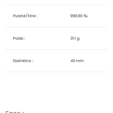
Pureté/titre :
999.90 ‰
Poids :
31.1 g
Diamètre :
40 mm