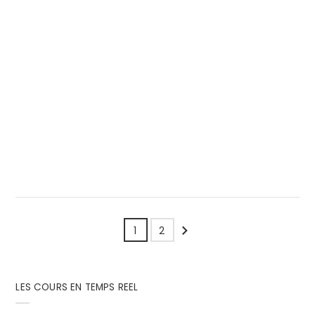
25 Septembre 2012
Par
Achat-Or.com
Description de la Libertad Argent 1oz 2012 : Les
pièces Mexicaines Libertad en argent sont frappées
chaque année pour les...
Suivant
1
2
LES COURS EN TEMPS REEL