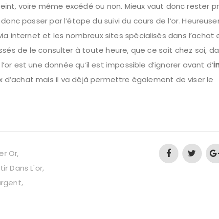
atteint, voire même excédé ou non. Mieux vaut donc rester p
 donc passer par l’étape du suivi du cours de l’or. Heureu
a internet et les nombreux sites spécialisés dans l’achat e
éressés de le consulter à toute heure, que ce soit chez soi, d
r est une donnée qu’il est impossible d’ignorer avant d’
i
ix d’achat mais il va déjà permettre également de viser le
er Or
tir Dans L'or
'argent