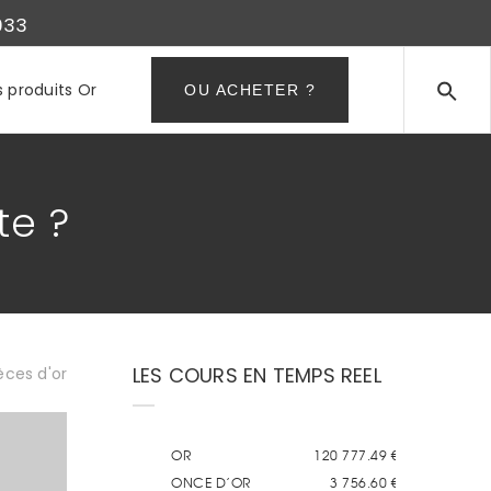
933
s produits Or
OU ACHETER ?
te ?
LES COURS EN TEMPS REEL
èces d'or