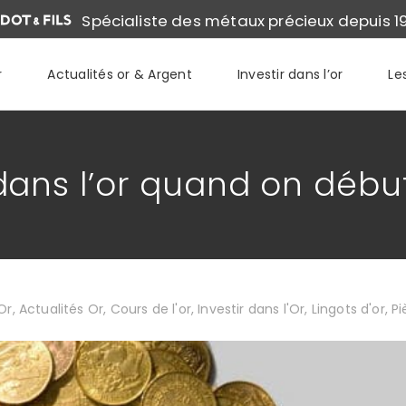
Spécialiste des métaux précieux depuis 1
r
Actualités or & Argent
Investir dans l’or
Le
ans l’or quand on débu
Or
,
Actualités Or
,
Cours de l'or
,
Investir dans l'Or
,
Lingots d'or
,
Pi