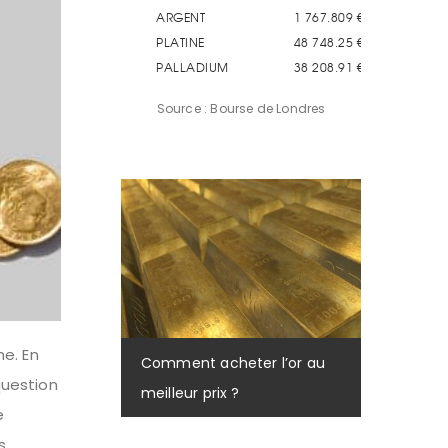
Source : Bourse de Londres
e. En
Comment acheter l’or au
question
meilleur prix ?
e
s