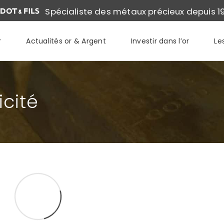
Spécialiste des métaux précieux depuis 1
r
Actualités or & Argent
Investir dans l’or
Le
icité
LINGOTIN OR 50G PERTH MINT