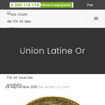
Par
Spécialiste des métaux précieux depuis 1933
Union Latine Or
24 Septembre 2012
Par
Achat-Or.com