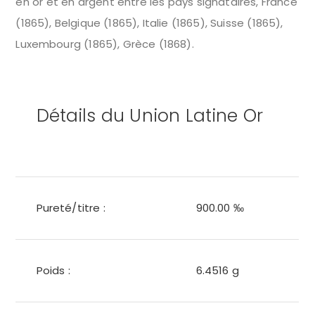
en or et en argent entre les pays signataires, France
(1865), Belgique (1865), Italie (1865), Suisse (1865),
Luxembourg (1865), Grèce (1868).
Détails du Union Latine Or
Pureté/titre :
900.00 ‰
Poids :
6.4516 g