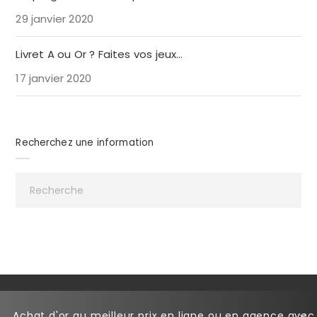
29 janvier 2020
Livret A ou Or ? Faites vos jeux…
17 janvier 2020
Recherchez une information
Copyright © 2022
Achat d'or au meilleur prix en ligne ou en agence avec