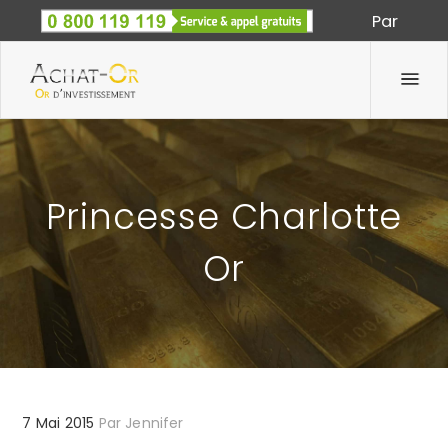
Par
Spécialiste des métaux précieux depuis 1933
Princesse Charlotte
Or
7 Mai 2015
Par
Jennifer