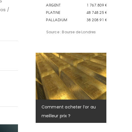
S
ros /
Source : Bourse de Londres
Comment acheter l’or au
meilleur prix ?