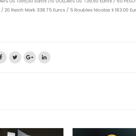
LARS US 1395,00 Euros /10 DOLLARS US 739,50 Euros / 50 PESO
 / 20 Reich Mark 338.75 Euros / 5 Roubles Nicolas II 183.00 Eu