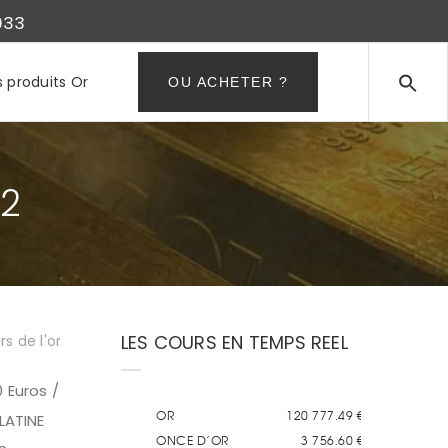
933
s produits Or
OU ACHETER ?
12
LES COURS EN TEMPS REEL
s de l'or
 Euros /
LATINE