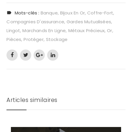
Mots-clés :
Banque
Bijoux En Or
Coffre-Fort
Compagnies D'assurance
Gardes Mutualisées
Lingot
Marchands En Ligne
Métaux Précieux
Or
Pièces
Protéger
Stockage
Articles similaires