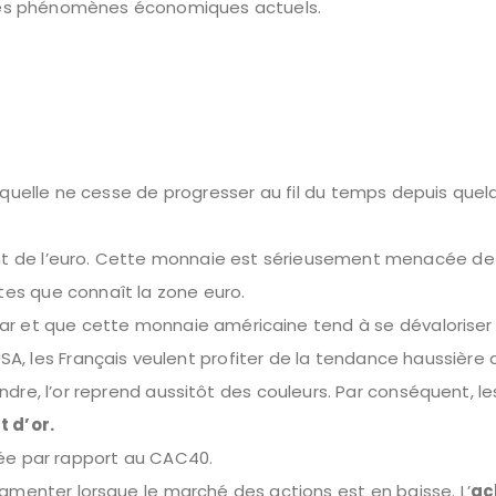
es phénomènes économiques actuels.
, laquelle ne cesse de progresser au fil du temps depuis que
ment de l’euro. Cette monnaie est sérieusement menacée de
tes que connaît la zone euro.
lar et que cette monnaie américaine tend à se dévaloriser
, les Français veulent profiter de la tendance haussière 
fondre, l’or reprend aussitôt des couleurs. Par conséquent, le
 d’or.
rsée par rapport au CAC40.
ugmenter lorsque le marché des actions est en baisse. L’
ac