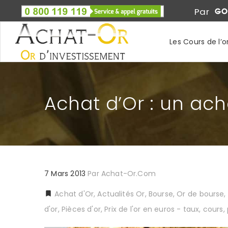
Par
Les Cours de l’o
Achat d’Or : un ac
7 Mars 2013
Par
Achat-Or.com
Achat d'Or
,
Actualités Or
,
Bourse, Or de bourse
,
d'or
,
Pièces d'or
,
Prix de l'or en euros - taux, cours,