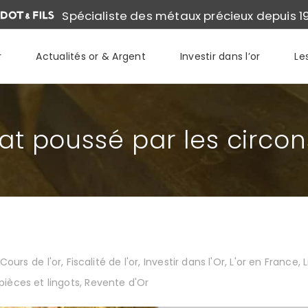
Spécialiste des métaux précieux depuis 1
r
Actualités or & Argent
Investir dans l’or
Le
hat poussé par les circo
Cours de l'or
,
Fiscalité de l'or
,
Investir dans l'Or
,
L'or en France
,
 pièces et lingots
,
Revente d'Or