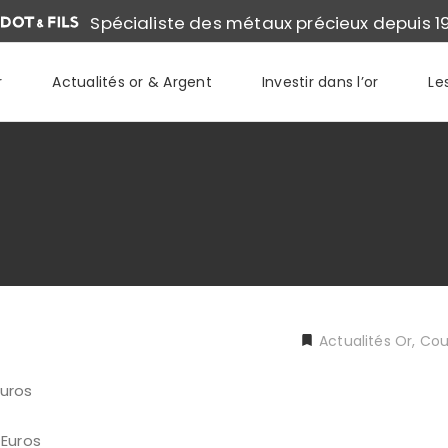
Spécialiste des métaux précieux depuis 1
r
Actualités or & Argent
Investir dans l’or
Le
Actualités Or
,
Cour
os
ros