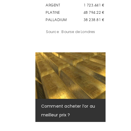
Source : Bourse de Londres
s au
ettent,
Comment acheter l’or au
meilleur prix ?