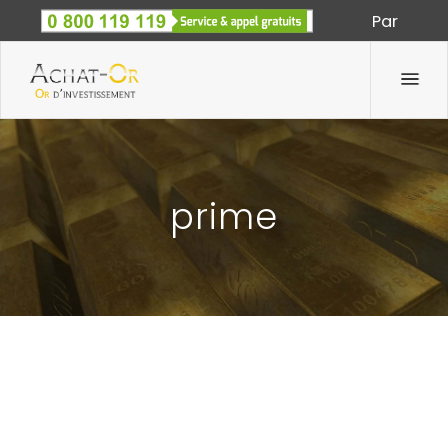
Par
Spécialiste des métaux précieux depuis 1933
prime
LA FISCALITÉ SUR L’ACHAT ET LA VENTE D’OR.
11 Juin 2012
Par
Achat-Or.com