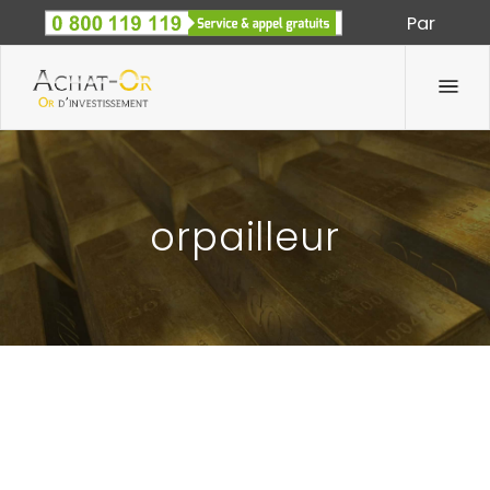
Par
Spécialiste des métaux précieux depuis 1933
orpailleur
SERIEZ-VOUS TENTÉ PAR L’ORPAILLAGE ?
19 Juin 2012
Par
Achat-Or.com