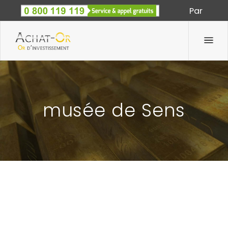
Par
Spécialiste des métaux précieux depuis 1933
musée de Sens
DES PIÈCES EN OR FILENT EN DOUCE À SENS
25 Juin 2012
Par
Achat-Or.com