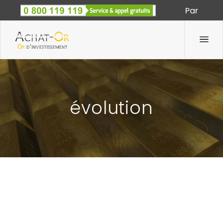
Par
Spécialiste des métaux précieux depuis 1933
évolution
BAISSE DU COURS DE L’OR : CONFLIT OR-
DOLLARS