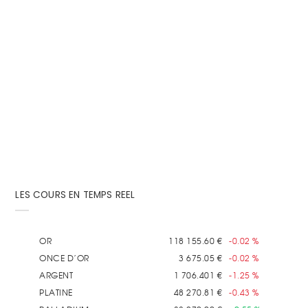
30 Avril 2013
Par
Achat-Or.com
Certes, les pièces Napoléon se revendent aisément
tant que leur état n’est pas déplorable et tant
qu’on les reconnait...
LES COURS EN TEMPS REEL